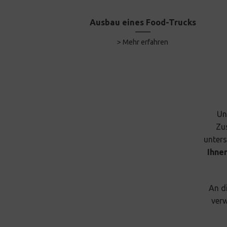
nes
Ausbau eines Food-Trucks
> Mehr erfahren
Un
Zu
unters
Ihne
An di
verw