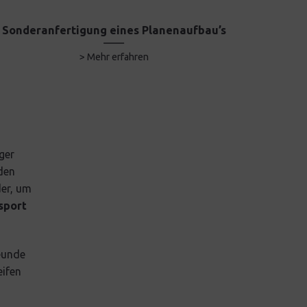
Sonderanfertigung eines Planenaufbau’s
Ausbau 
> Mehr erfahren
ger
den
der, um
sport
reunde
eifen