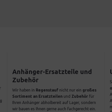
Anhänger-Ersatzteile und
Zubehör
S
r
o
Wir haben in
Regenstauf
nicht nur ein
großes
A
Sortiment an Ersatzteilen
und
Zubehör
für
ng
A
Ihren Anhänger abholbereit auf Lager, sondern
m
wir bauen es Ihnen gerne auch fachgerecht ein.