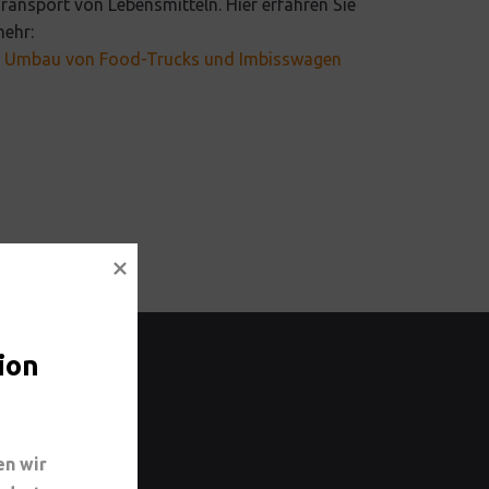
ransport von Lebensmitteln. Hier erfahren Sie
ehr:
 Umbau von Food-Trucks und Imbisswagen
ion
n wir 