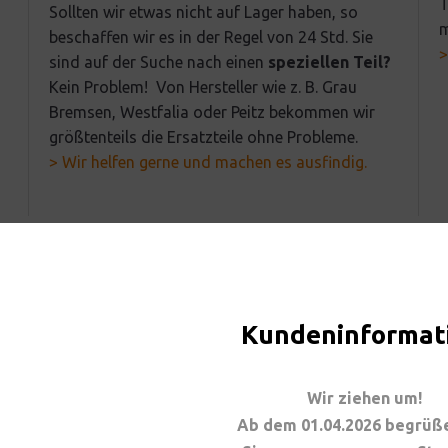
T
Sollten wir etwas nicht auf Lager haben, so
m
beschaffen wir es in der Regel von 24 Std. Sie
>
sind auf der Suche nach einen
speziellen Teil?
Kein Problem!
Von Hersteller wie z. B. Grau
Bremsen, Westfalia oder Peitz bekommen wir
größtenteils die Ersatzteile ohne Probleme.
> Wir helfen gerne und machen es ausfindig.
Kundeninformat
Wir ziehen um! 

Die Hotline für Anhänger-Notfälle:
Ab dem 01.04.2026 begrüße