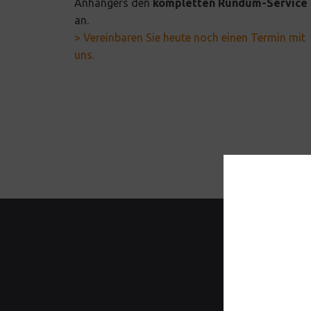
Anhängers den
kompletten Rundum-Service
an.
> Vereinbaren Sie heute noch einen Termin mit
uns.